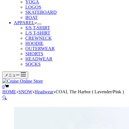
YOGA
LOGOS
SKATEBOARD
BOAT
APPAREL
S/S T-SHIRT
L/S T-SHIRT
CREWNECK
HOODIE
OUTERWEAR
SHORTS
HEADWEAR
SOCKS
メニュー
シ
0
HOME
SNOW
Headwear
COAL The Harbor ( Lavender/Pink )
ョ
🔍
ッ
ピ
ン
グ
カ
ー