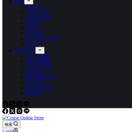
LIFE
OOFOS
Hydro Flask
SUNGLASS
nomadix
YOGA
LOGOS
SKATEBOARD
BOAT
APPAREL
S/S T-SHIRT
L/S T-SHIRT
CREWNECK
HOODIE
OUTERWEAR
SHORTS
HEADWEAR
SOCKS
検索
Login