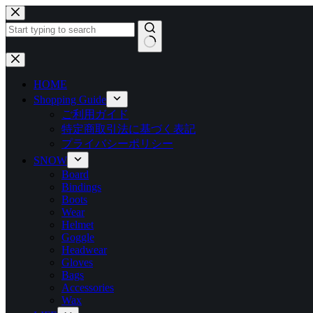
コ
ン
テ
ン
結
ツ
果
HOME
へ
な
ス
Shopping Guide
し
キ
ご利用ガイド
ッ
特定商取引法に基づく表記
プ
プライバシーポリシー
SNOW
Board
Bindings
Boots
Wear
Helmet
Goggle
Headwear
Gloves
Bags
Accessories
Wax