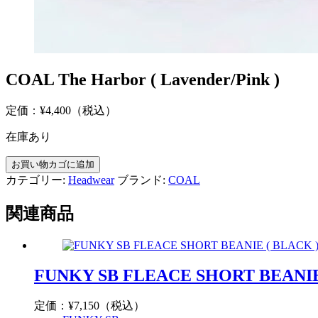
COAL The Harbor ( Lavender/Pink )
定価：
¥
4,400
（税込）
在庫あり
COAL
お買い物カゴに追加
The
カテゴリー:
Headwear
ブランド:
COAL
Harbor
(
関連商品
Lavender/Pink
)
個
FUNKY SB FLEACE SHORT BEANIE
定価：
¥
7,150
（税込）