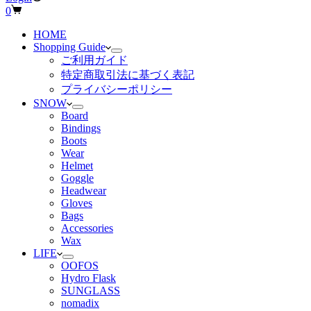
シ
0
ョ
HOME
ッ
Shopping Guide
ピ
ご利用ガイド
ン
特定商取引法に基づく表記
グ
プライバシーポリシー
カ
SNOW
ー
Board
ト
Bindings
Boots
Wear
Helmet
Goggle
Headwear
Gloves
Bags
Accessories
Wax
LIFE
OOFOS
Hydro Flask
SUNGLASS
nomadix